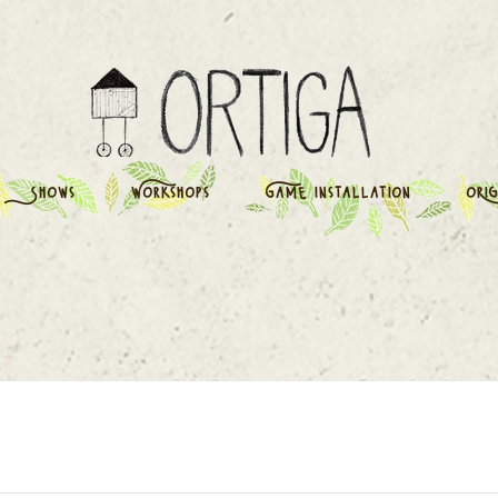
Shows
Workshops
Game installation
oRig