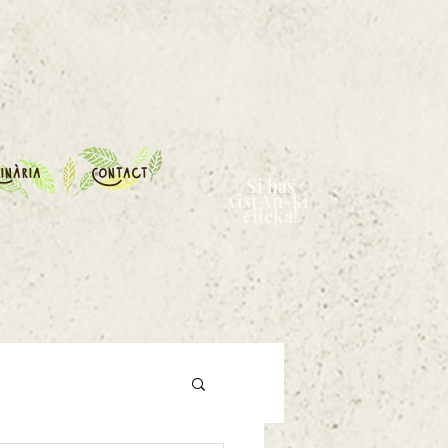
inària
Contact
Si has
vist An-ki
clicka!