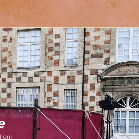
e
ion)