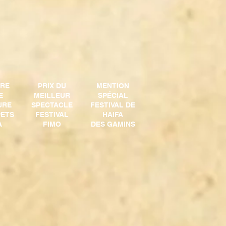
URE
PRIX DU
MENTION
E
MEILLEUR
SPÉCIAL
URE
SPECTACLE
FESTIVAL DE
PETS
FESTIVAL
HAIFA
A
FIMO
DES GAMINS