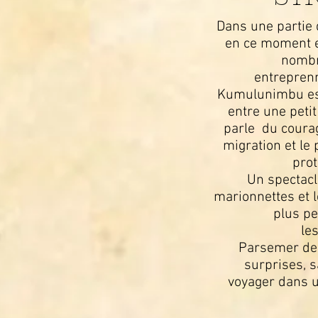
Dans une partie
en ce moment e
nombr
entrepren
Kumulunimbu est
entre une petit
parle du courage
migration et le
prot
Un spectacl
marionnettes et l
plus pe
les
Parsemer de p
surprises, s
voyager dans 