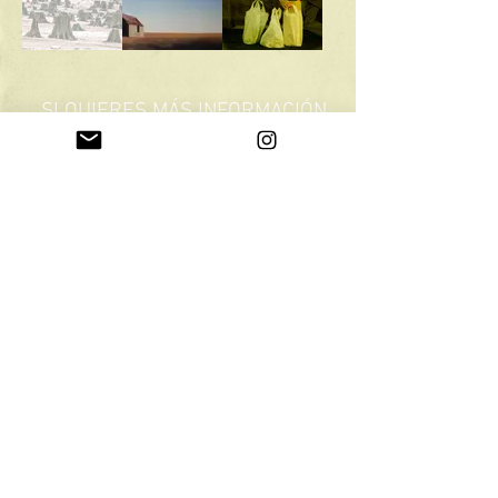
SI QUIERES MÁS INFORMACIÓN
ENVIAR MAIL A
ORTIGA.SOCIAL@GMAIL.COM
Colectivo Ortiga
ortiga.cia@gmail.com
-
ortiga.social@gmail.com
+34 619616642
Con el soporte de: